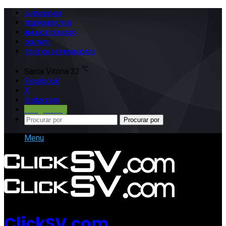
QUEM SOMOS
TELEFONES ÚTEIS
ANUNCIE CONOSCO
CONTATO
POLÍTICA DE PRIVACIDADE
℃
Santa Vitória
32
Facebook
X
Instagram
Google Play
Procurar por
Menu
ClickSV.com