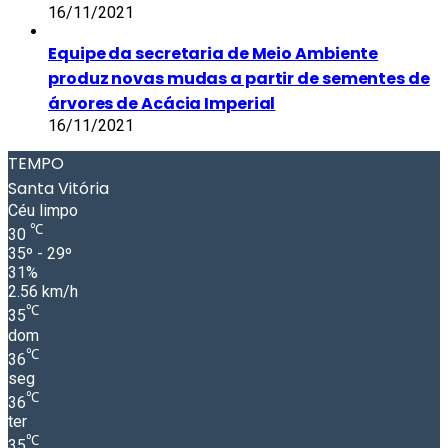
16/11/2021
Equipe da secretaria de Meio Ambiente
produz novas mudas a partir de sementes de
árvores de Acácia Imperial
16/11/2021
TEMPO
Santa Vitória
Céu limpo
℃
30
35º - 29º
31%
2.56 km/h
℃
35
dom
℃
36
seg
℃
36
ter
℃
35