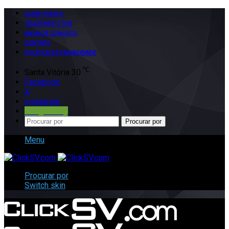
QUEM SOMOS
TELEFONES ÚTEIS
ANUNCIE CONOSCO
CONTATO
POLÍTICA DE PRIVACIDADE
℃
Santa Vitória
30
Facebook
X
Instagram
Google Play
Procurar por
Menu
Procurar por
Switch skin