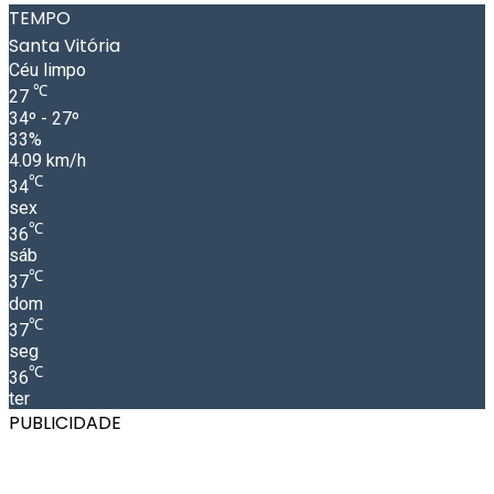
TEMPO
Santa Vitória
Céu limpo
℃
27
34º - 27º
33%
4.09 km/h
℃
34
sex
℃
36
sáb
℃
37
dom
℃
37
seg
℃
36
ter
PUBLICIDADE