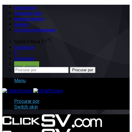
QUEM SOMOS
TELEFONES ÚTEIS
ANUNCIE CONOSCO
CONTATO
POLÍTICA DE PRIVACIDADE
℃
Santa Vitória
27
Facebook
X
Instagram
Google Play
Procurar por
Menu
Procurar por
Switch skin