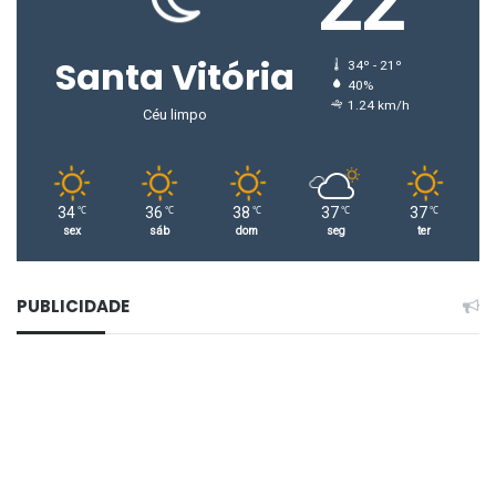
22
Comentários
Santa Vitória
CONTINUA DEPOIS DA PUBLICIDADE
34º - 21º
40%
1.24 km/h
Céu limpo
34
36
38
37
37
℃
℃
℃
℃
℃
sex
sáb
dom
seg
ter
PUBLICIDADE