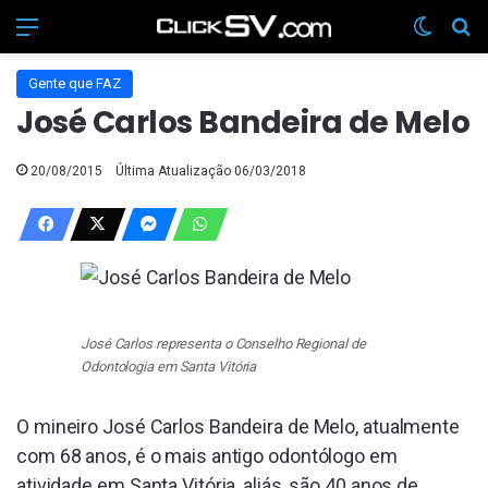
Menu
Switch
Pr
Gente que FAZ
José Carlos Bandeira de Melo
20/08/2015
Última Atualização 06/03/2018
José Carlos representa o Conselho Regional de
Odontologia em Santa Vitória
O mineiro José Carlos Bandeira de Melo, atualmente
com 68 anos, é o mais antigo odontólogo em
atividade em Santa Vitória, aliás, são 40 anos de