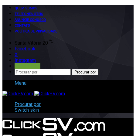
QUEM SOMOS
TELEFONES ÚTEIS
ANUNCIE CONOSCO
CONTATO
POLÍTICA DE PRIVACIDADE
℃
Santa Vitória
20
Facebook
X
Instagram
Google Play
Procurar por
Menu
Procurar por
Switch skin