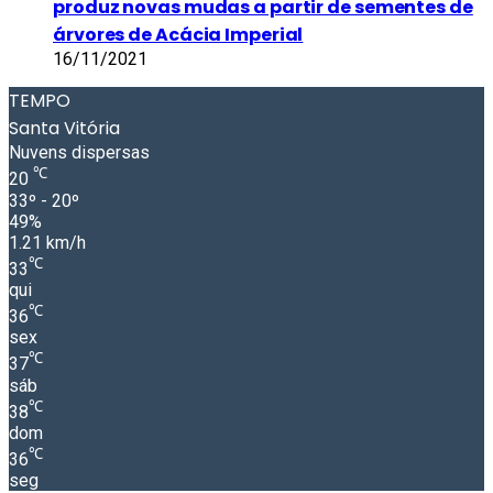
produz novas mudas a partir de sementes de
árvores de Acácia Imperial
16/11/2021
TEMPO
Santa Vitória
Nuvens dispersas
℃
20
33º - 20º
49%
1.21 km/h
℃
33
qui
℃
36
sex
℃
37
sáb
℃
38
dom
℃
36
seg