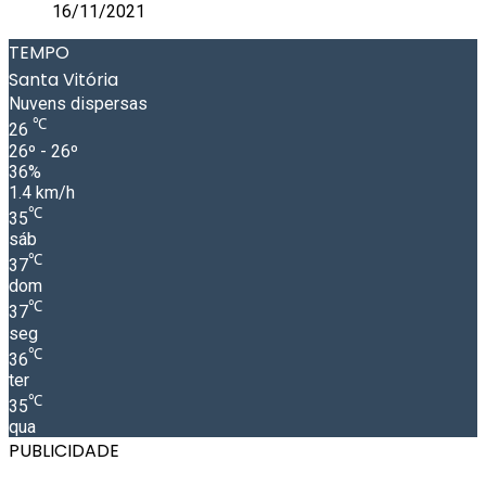
16/11/2021
TEMPO
Santa Vitória
Nuvens dispersas
℃
26
26º - 26º
36%
1.4 km/h
℃
35
sáb
℃
37
dom
℃
37
seg
℃
36
ter
℃
35
qua
PUBLICIDADE