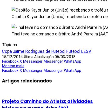
Capitão Kayor Junior (União) recebendo o troféu 
Final teve no comando o árbitro André Parreira (AAF
Tópicos
Copa Jaime Rodrigues de Futebol
Futebol
LESV
15/12/2014
Última Atualização 06/03/2018
Facebook
X
Messenger
Messenger
WhatsApp
Mostrar mais
Facebook
X
Messenger
Messenger
WhatsApp
Artigos relacionados
Projeto Caminho do Atleta; atividades