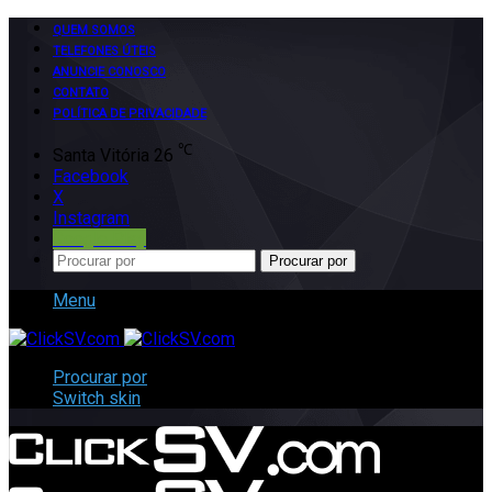
QUEM SOMOS
TELEFONES ÚTEIS
ANUNCIE CONOSCO
CONTATO
POLÍTICA DE PRIVACIDADE
℃
Santa Vitória
26
Facebook
X
Instagram
Google Play
Procurar por
Menu
Procurar por
Switch skin