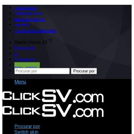
QUEM SOMOS
TELEFONES ÚTEIS
ANUNCIE CONOSCO
CONTATO
POLÍTICA DE PRIVACIDADE
℃
Santa Vitória
29
Facebook
X
Instagram
Google Play
Procurar por
Menu
Procurar por
Switch skin