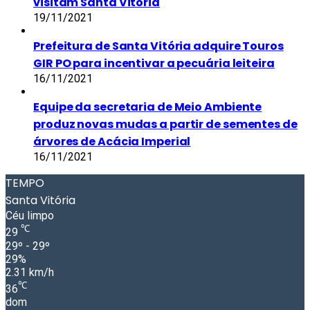
visitam Santa Vitória
19/11/2021
Prefeitura de Santa Vitória adquire Touros
GIR PO para incentivar a pecuária leiteira
16/11/2021
Equipe da secretaria de Meio Ambiente
produz novas mudas a partir de sementes de
árvores de Acácia Imperial
16/11/2021
TEMPO
Santa Vitória
Céu limpo
℃
29
29º - 29º
29%
2.31 km/h
℃
36
dom