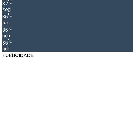
℃
37
seg
℃
36
ter
℃
35
qua
℃
35
qui
PUBLICIDADE