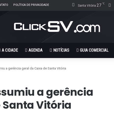
℃
27
F
NTATO
POLÍTICA DE PRIVACIDADE
Santa Vitória
A CIDADE
AGENDA
NOTÍCIAS
GUIA COMERCIAL
u a gerência geral da Caixa de Santa Vitória
ssumiu a gerência
 Santa Vitória