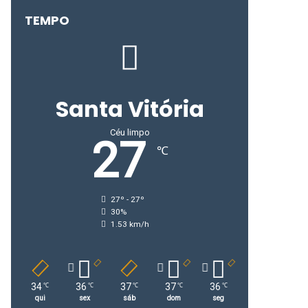
TEMPO
Santa Vitória
Céu limpo
27
℃
27º - 27º
30%
1.53 km/h
34
36
37
37
36
℃
℃
℃
℃
℃
qui
sex
sáb
dom
seg