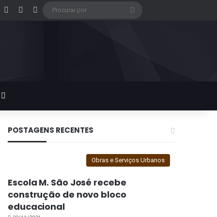
acebook
X
Instagram
Google Play
Procurar
por
Switch skin
POSTAGENS RECENTES
Obras e Serviços Urbanos
Escola M. São José recebe
construção de novo bloco
educacional