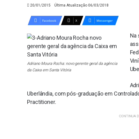
20/01/2015
Última Atualização 06/03/2018
Facebook
X
Messenger
Na 
ass
Fed
Vin
Adriano Moura Rocha: novo gerente geral da agência
Ube
da Caixa em Santa Vitória
Adr
Uberlândia, com pós-graduação em Controlador
Practitioner.
CONTINUA D