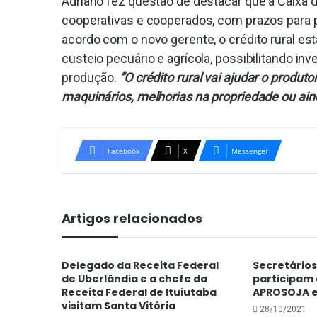
Adriano fez questão de destacar que a Caixa dis
cooperativas e cooperados, com prazos para 
acordo com o novo gerente, o crédito rural est
custeio pecuário e agrícola, possibilitando in
produção.
“O crédito rural vai ajudar o produ
maquinários, melhorias na propriedade ou ain
Facebook
X
Messenger
Artigos relacionados
Delegado da Receita Federal
Secretários
de Uberlândia e a chefe da
participam
Receita Federal de Ituiutaba
APROSOJA 
visitam Santa Vitória
28/10/2021