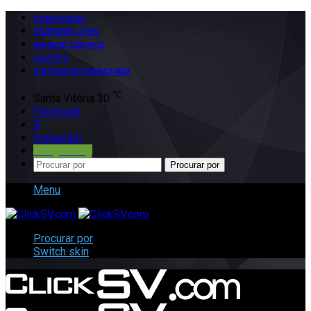
QUEM SOMOS
TELEFONES ÚTEIS
ANUNCIE CONOSCO
CONTATO
POLÍTICA DE PRIVACIDADE
℃
Santa Vitória
30
Facebook
X
Instagram
Google Play
Procurar por
Menu
Procurar por
Switch skin