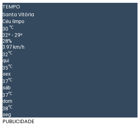
TEMPO
Santa Vitória
Céu limpo
℃
30
32º - 29º
28%
3.97 km/h
℃
32
qui
℃
35
sex
℃
37
sáb
℃
37
dom
℃
38
seg
PUBLICIDADE