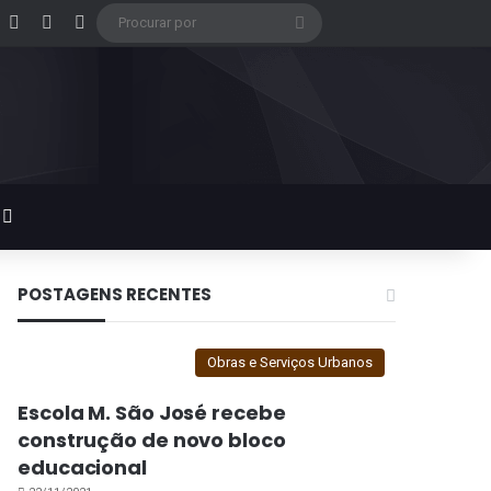
acebook
X
Instagram
Google Play
Procurar
por
Switch skin
POSTAGENS RECENTES
Obras e Serviços Urbanos
Escola M. São José recebe
construção de novo bloco
educacional