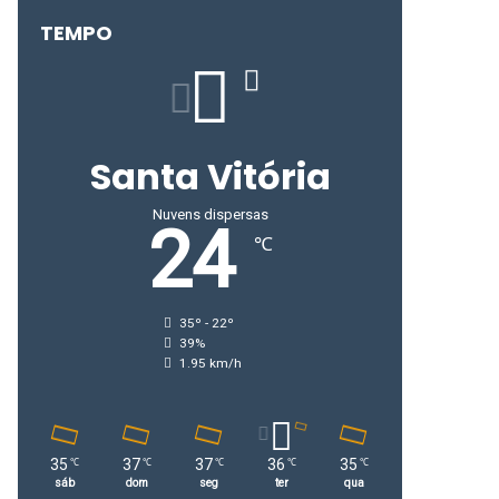
TEMPO
Santa Vitória
Nuvens dispersas
24
℃
35º - 22º
39%
1.95 km/h
35
37
37
36
35
℃
℃
℃
℃
℃
sáb
dom
seg
ter
qua