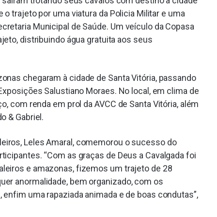
s saíram trotando seus cavalos com destino à cidade
 trajeto por uma viatura da Policia Militar e uma
cretaria Municipal de Saúde. Um veículo da Copasa
eto, distribuindo água gratuita aos seus
zonas chegaram à cidade de Santa Vitória, passando
 Exposições Salustiano Moraes. No local, em clima de
ço, com renda em prol da AVCC de Santa Vitória, além
o & Gabriel.
leiros, Leles Amaral, comemorou o sucesso do
ticipantes. “Com as graças de Deus a Cavalgada foi
leiros e amazonas, fizemos um trajeto de 28
quer anormalidade, bem organizado, com os
, enfim uma rapaziada animada e de boas condutas”,