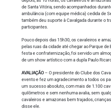
depois, às 10 horas, os cavaleiros e amazona
de Santa Vitória, sendo acompanhados durante o
ambulância (com equipe médica) cedida de Se
também deu suporte à Cavalgada durante o traj
participantes.
Pouco depois das 15h30, os cavaleiros e ama
pelas ruas da cidade até chegar ao Parque de
festa e confraternização, foi servido um almo
de um show artístico com a dupla Paulo Ricard
AVALIAÇÃO
– O presidente do Clube dos Cava
evento e fez um agradecimento a todos os par
um sucesso absoluto, com mais de 1.100 cava
quilômetros e sem nenhuma avalia, sem qual
cavaleiros e amazonas bem trajados, crianças
disse ele.