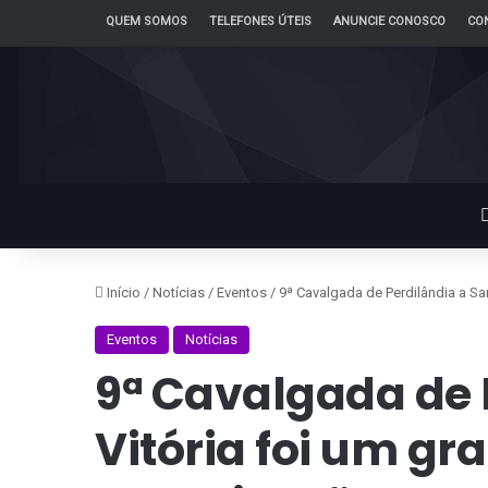
QUEM SOMOS
TELEFONES ÚTEIS
ANUNCIE CONOSCO
CO
Início
/
Notícias
/
Eventos
/
9ª Cavalgada de Perdilândia a Sa
Eventos
Notícias
9ª Cavalgada de 
Vitória foi um gr