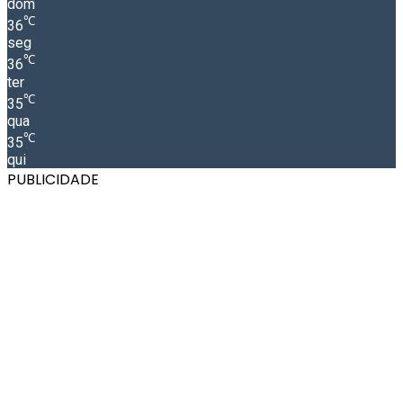
dom
℃
36
seg
℃
36
ter
℃
35
qua
℃
35
qui
PUBLICIDADE