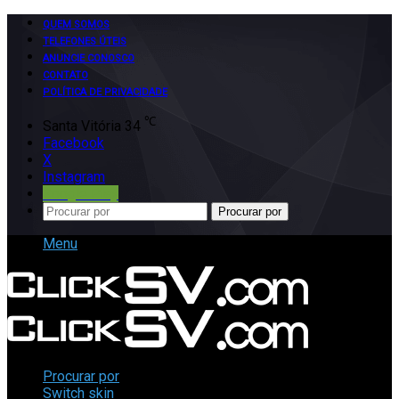
QUEM SOMOS
TELEFONES ÚTEIS
ANUNCIE CONOSCO
CONTATO
POLÍTICA DE PRIVACIDADE
℃
Santa Vitória
34
Facebook
X
Instagram
Google Play
Procurar por
Menu
Procurar por
Switch skin