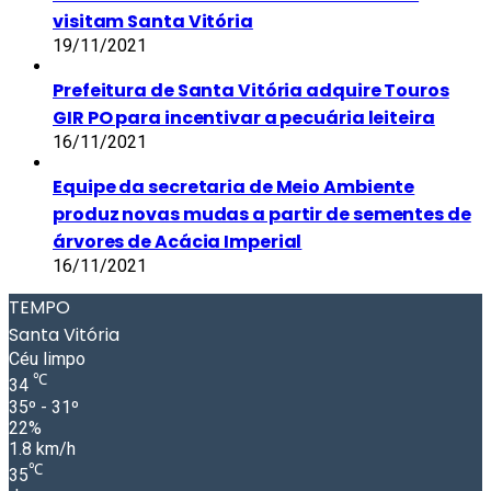
visitam Santa Vitória
19/11/2021
Prefeitura de Santa Vitória adquire Touros
GIR PO para incentivar a pecuária leiteira
16/11/2021
Equipe da secretaria de Meio Ambiente
produz novas mudas a partir de sementes de
árvores de Acácia Imperial
16/11/2021
TEMPO
Santa Vitória
Céu limpo
℃
34
35º - 31º
22%
1.8 km/h
℃
35