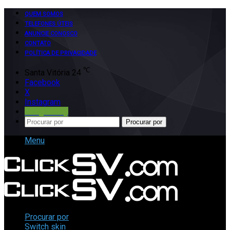
QUEM SOMOS
TELEFONES ÚTEIS
ANUNCIE CONOSCO
CONTATO
POLÍTICA DE PRIVACIDADE
℃
Santa Vitória
24
Facebook
X
Instagram
Google Play
Procurar por
Menu
Procurar por
Switch skin