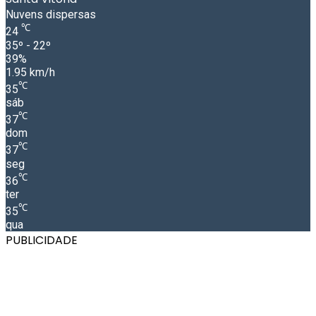
Nuvens dispersas
℃
24
35º - 22º
39%
1.95 km/h
℃
35
sáb
℃
37
dom
℃
37
seg
℃
36
ter
℃
35
qua
PUBLICIDADE