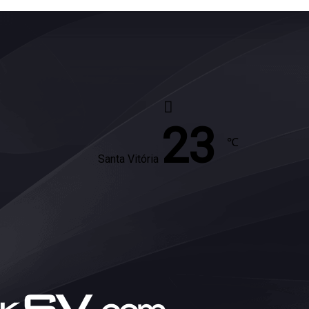
23
℃
Santa Vitória