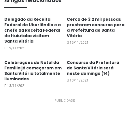
Artigos relacionados
Delegado da Receita
Cerca de 3,2 mil pessoas
Federal de Uberlândia e a
prestaram concurso para
chefe da Receita Federal
a Prefeitura de Santa
de Ituiutaba visitam
Vitória
Santa Vitória
15/11/2021
19/11/2021
Celebrações do Natal da
Concurso da Prefeitura
Família já começaram em
de Santa Vitória será
Santa Vitória totalmente
neste domingo (14)
iluminadas
10/11/2021
13/11/2021
PUBLICIDADE
De acordo com o gerente da agência, Cláudio de
Sousa Cavalcante, apesar dos transtornos e das
dificuldades encontradas na prestação de serviços