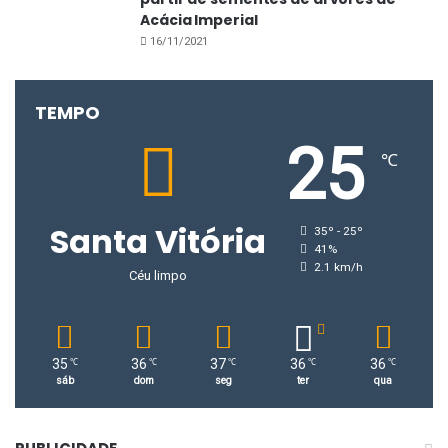
Acácia Imperial
16/11/2021
TEMPO
25
℃
Santa Vitória
35º - 25º
41%
2.1 km/h
Céu limpo
35
36
37
36
36
℃
℃
℃
℃
℃
sáb
dom
seg
ter
qua