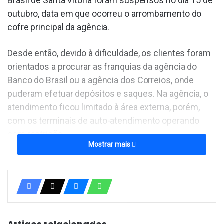
Brasil de Santa Vitória foram suspensos no dia 15 de
outubro, data em que ocorreu o arrombamento do
cofre principal da agência.
Desde então, devido à dificuldade, os clientes foram
orientados a procurar as franquias da agência do
Banco do Brasil ou a agência dos Correios, onde
puderam efetuar depósitos e saques. Na agência, o
atendimento ficou limitado à área externa, porém,
com os terminais de auto-atendimento operando
com restrição.
Mostrar mais
Nesse intervalo, a economia da cidade sofreu
transtornos devido aos problemas no atendimento
do banco, mas, finalmente, na última sexta-feira, 4, o
serviço foi normalizado.
CONTINUA DEPOIS DA PUBLICIDADE