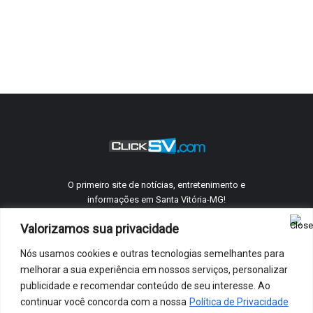
O primeiro site de notícias, entretenimento e
informações em Santa Vitória-MG!
Valorizamos sua privacidade
Nós usamos cookies e outras tecnologias semelhantes para
©
ClickSV
2005 - 2026 Todos os direitos reservados.
melhorar a sua experiência em nossos serviços, personalizar
Quem Somos
Telefones Úteis
Anuncie Conosco
Contato
publicidade e recomendar conteúdo de seu interesse. Ao
Política De Privacidade
continuar você concorda com a nossa
Política de Privacidade