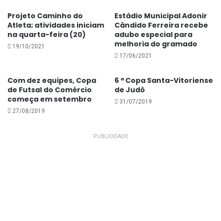
Projeto Caminho do
Estádio Municipal Adonir
Atleta; atividades iniciam
Cândido Ferreira recebe
na quarta-feira (20)
adubo especial para
melhoria do gramado
19/10/2021
17/06/2021
Com dez equipes, Copa
6 ª Copa Santa-Vitoriense
de Futsal do Comércio
de Judô
começa em setembro
31/07/2019
27/08/2019
PUBLICIDADE
Sobre os bastidores dos clubes, Kene Heuser
informou que já houve várias transferências de
atletas. “Todas as equipes estão praticamente
montadas. Se houver alguma mudança será mínima”,
destacou.
Novamente, Kene Heuser lembrou que 2016 é um