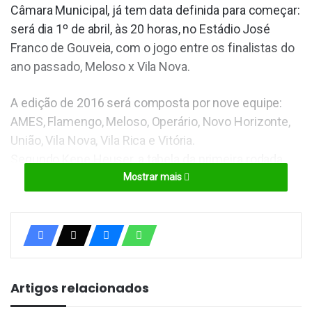
Câmara Municipal, já tem data definida para começar:
será dia 1º de abril, às 20 horas, no Estádio José
Franco de Gouveia, com o jogo entre os finalistas do
ano passado, Meloso x Vila Nova.
A edição de 2016 será composta por nove equipe:
AMES, Flamengo, Meloso, Operário, Novo Horizonte,
União, Vila Nova, Vila Rica e Vitória.
Segundo Kene Heuser, a tabela da primeira rodada,
bem como a tabela completa da competição, será
Mostrar mais
divulgada na próxima semana.
CONTINUA DEPOIS DA PUBLICIDADE
Artigos relacionados