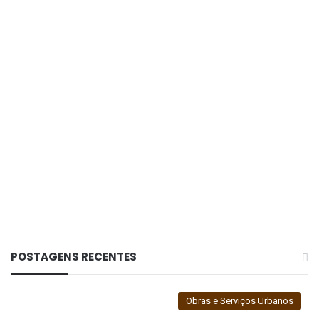
ano especial para a Liga Esportiva de Santa Vitória,
pois estará comemorando 40 anos de fundação.
“Tudo indica que teremos uma competição bastante
disputada, do começo ao fim do campeonato”,
pontuou.
Campeonato Municipal de Futebol
Futebol
LESV
POSTAGENS RECENTES
Obras e Serviços Urbanos