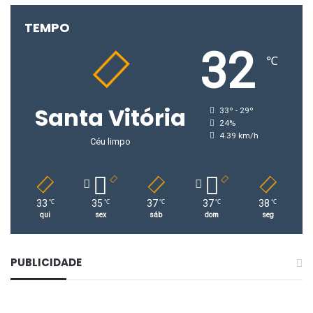
TEMPO
32
℃
Santa Vitória
33º - 29º
24%
4.39 km/h
Céu limpo
33
35
37
37
38
℃
℃
℃
℃
℃
qui
sex
sáb
dom
seg
PUBLICIDADE