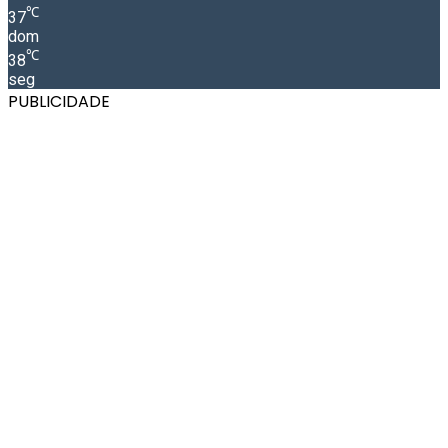
℃
37
dom
℃
38
seg
PUBLICIDADE