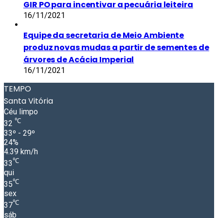
GIR PO para incentivar a pecuária leiteira
16/11/2021
Equipe da secretaria de Meio Ambiente
produz novas mudas a partir de sementes de
árvores de Acácia Imperial
16/11/2021
TEMPO
Santa Vitória
Céu limpo
℃
32
33º - 29º
24%
4.39 km/h
℃
33
qui
℃
35
sex
℃
37
sáb