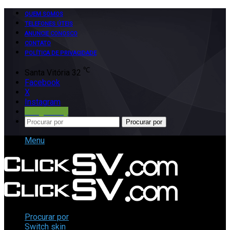
QUEM SOMOS
TELEFONES ÚTEIS
ANUNCIE CONOSCO
CONTATO
POLÍTICA DE PRIVACIDADE
℃
Santa Vitória
32
Facebook
X
Instagram
Google Play
Procurar por
Menu
Procurar por
Switch skin