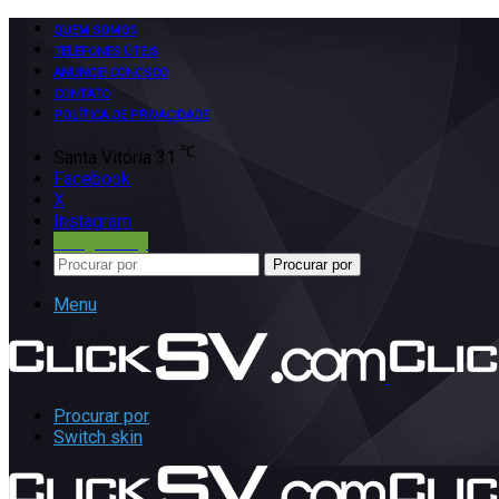
QUEM SOMOS
TELEFONES ÚTEIS
ANUNCIE CONOSCO
CONTATO
POLÍTICA DE PRIVACIDADE
℃
Santa Vitória
31
Facebook
X
Instagram
Google Play
Procurar por
Menu
Procurar por
Switch skin