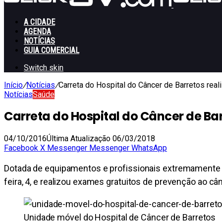
A CIDADE
AGENDA
NOTÍCIAS
GUIA COMERCIAL
Switch skin
Início
/
Notícias
/
Carreta do Hospital do Câncer de Barretos rea
Notícias
Saúde
Carreta do Hospital do Câncer de Ba
04/10/2016
Última Atualização 06/03/2018
Facebook
X
Messenger
Messenger
WhatsApp
Dotada de equipamentos e profissionais extremamente c
feira, 4, e realizou exames gratuitos de prevenção ao
Unidade móvel do Hospital de Câncer de Barretos