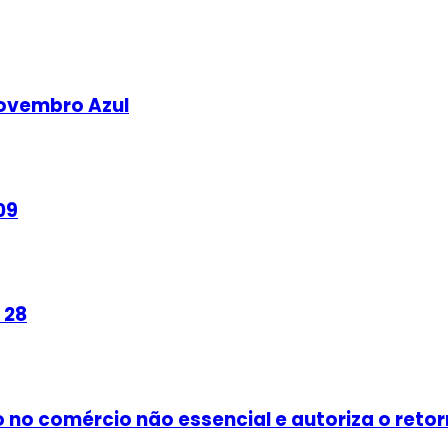
Novembro Azul
09
 28
no comércio não essencial e autoriza o reto