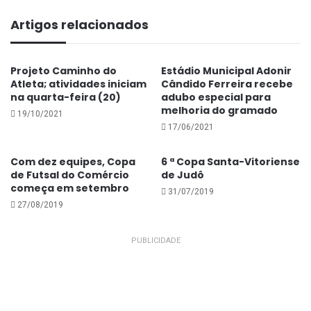
Artigos relacionados
CONTINUA DEPOIS DA PUBLICIDADE
Projeto Caminho do
Estádio Municipal Adonir
Atleta; atividades iniciam
Cândido Ferreira recebe
na quarta-feira (20)
adubo especial para
melhoria do gramado
19/10/2021
17/06/2021
Com dez equipes, Copa
6 ª Copa Santa-Vitoriense
de Futsal do Comércio
de Judô
começa em setembro
31/07/2019
27/08/2019
PUBLICIDADE
O instrutor de lutas José Antônio de Souza