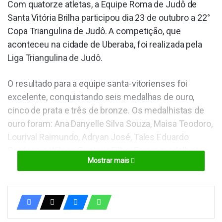
Com quatorze atletas, a Equipe Roma de Judô de
Santa Vitória Brilha participou dia 23 de outubro a 22°
Copa Triangulina de Judô. A competição, que
aconteceu na cidade de Uberaba, foi realizada pela
Liga Triangulina de Judô.
O resultado para a equipe santa-vitorienses foi
excelente, conquistando seis medalhas de ouro,
cinco de prata e três de bronze. Os medalhistas de
ouro foram: Ana Danyelle Silva Souza, Maisa Teodoro,
Lourival Raimundo, Adryan José, Tales Eduardo
Cardoso e Wilson Gustavo Filho. Foram medalhistas
Mostrar mais
de prata os judocas Laila Oliveira, Vinicius Tosta,
Alécio Alves, Joaquim Neto e Isabella Cristina. As
medalhas de bronze foram conquistadas pelos
atletas Fábio Filho, Wility Guedes e Maxsuel Paulo
Silva.