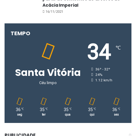
Acácia Imperial
16/11/2021
TEMPO
34
℃
Santa Vitória
36º - 32º
24%
1.12 km/h
Céu limpo
36
35
35
35
36
℃
℃
℃
℃
℃
seg
ter
qua
qui
sex
PUBLICIDADE