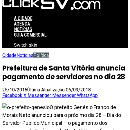
A CIDADE
AGENDA
NOTÍCIAS
GUIA COMERCIAL
Switch skin
Cidade
Notícias
Política
Prefeitura de Santa Vitória anuncia
pagamento de servidores no dia 28
25/10/2016
Última Atualização 06/03/2018
Facebook
X
Messenger
Messenger
WhatsApp
O prefeito Genésio Franco de
Morais Neto anunciou para o próximo dia 28 – Dia do
Servidor Público Municipal – o pagamento dos