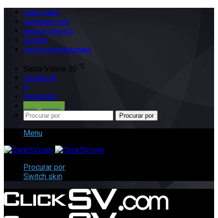
QUEM SOMOS
TELEFONES ÚTEIS
ANUNCIE CONOSCO
CONTATO
POLÍTICA DE PRIVACIDADE
℃
Santa Vitória
30
Facebook
X
Instagram
Google Play
Procurar por
Menu
Procurar por
Switch skin