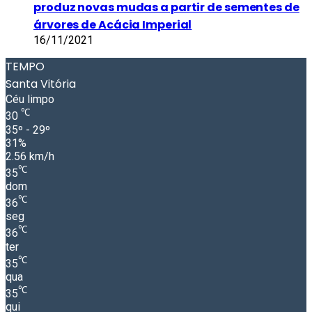
produz novas mudas a partir de sementes de
árvores de Acácia Imperial
16/11/2021
TEMPO
Santa Vitória
Céu limpo
℃
30
35º - 29º
31%
2.56 km/h
℃
35
dom
℃
36
seg
℃
36
ter
℃
35
qua
℃
35
qui