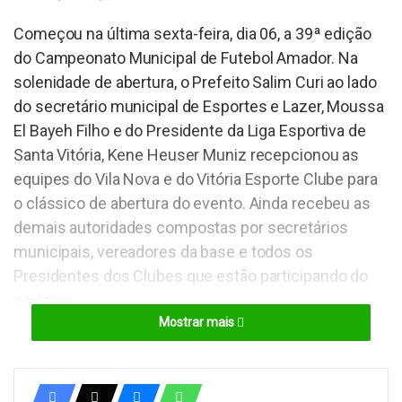
Começou na última sexta-feira, dia 06, a 39ª edição
do Campeonato Municipal de Futebol Amador. Na
solenidade de abertura, o Prefeito Salim Curi ao lado
do secretário municipal de Esportes e Lazer, Moussa
El Bayeh Filho e do Presidente da Liga Esportiva de
Santa Vitória, Kene Heuser Muniz recepcionou as
equipes do Vila Nova e do Vitória Esporte Clube para
o clássico de abertura do evento. Ainda recebeu as
demais autoridades compostas por secretários
municipais, vereadores da base e todos os
Presidentes dos Clubes que estão participando do
certame.
Mostrar mais
O prefeito Salim Curi, parabenizou todos os
desportistas e afirmou que o município conta com
atletas de alto rendimento que representam muito