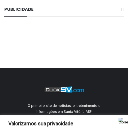
no dia 13, às 20 horas entre as equipes da Vila Rica e
PUBLICIDADE
Flamengo do BDA; dia 14, às 17 horas A. M. E. S. X
Perdilândia e no dia 15, às 16 horas, o Vitória Esporte
clube enfrenta o Operário Futebol Clube e, no distrito
de Chaveslândia, às 15h30min, a equipe da casa
enfrentará o Vila Nova futebol Clube.
[justified_image_grid preset=c3
ids=11419,11420,11421,11422,11423,11424,11425,1
1426,11427,11428,11429,11430,11431,11432,11433,
11434,11435]
Campeonato Municipal de Futebol
Futebol
O primeiro site de notícias, entretenimento e
informações em Santa Vitória-MG!
LESV
Valorizamos sua privacidade