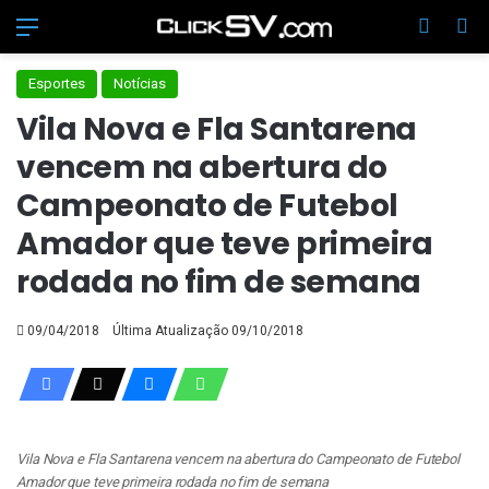
Menu
Switch
Pr
Esportes
Notícias
Vila Nova e Fla Santarena
vencem na abertura do
Campeonato de Futebol
Amador que teve primeira
rodada no fim de semana
09/04/2018
Última Atualização 09/10/2018
Vila Nova e Fla Santarena vencem na abertura do Campeonato de Futebol
Amador que teve primeira rodada no fim de semana