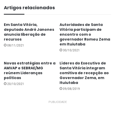
Artigos relacionados
CONTINUA DEPOIS DA PUBLICIDADE
Em Santa Vitória,
Autoridades de Santa
deputado André Janones
Vitória participam de
anuncia liberação de
encontro com o
recursos
governador Romeu Zema
em Ituiutaba
08/11/2021
30/10/2021
Novas estratégias entre a
Líderes do Executivo de
AMVAP e SEBRAE/MG
Santa Vitória integram
reúnem Lideranças
comitiva de recepção ao
políticas
Governador Zema, em
Ituiutaba
20/10/2021
09/08/2019
PUBLICIDADE
O presidente da AMVAP e prefeito de Guarinhatã