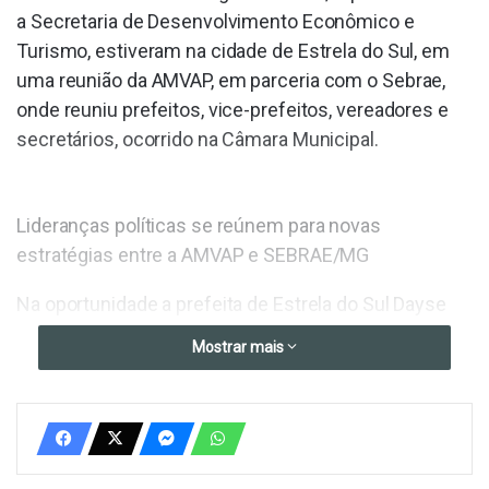
a Secretaria de Desenvolvimento Econômico e
Turismo, estiveram na cidade de Estrela do Sul, em
uma reunião da AMVAP, em parceria com o Sebrae,
onde reuniu prefeitos, vice-prefeitos, vereadores e
secretários, ocorrido na Câmara Municipal.
Lideranças políticas se reúnem para novas
estratégias entre a AMVAP e SEBRAE/MG
Na oportunidade a prefeita de Estrela do Sul Dayse
Galante agradeceu a participação de todos e
Mostrar mais
ressaltou a importância do fortalecimento das
cidades que integram a AMVAP, por meio da união
associativa e destacou a importância da união dos
municípios para fortalecer o desenvolvimento
econômico do Pontal do Triângulo Mineiro.