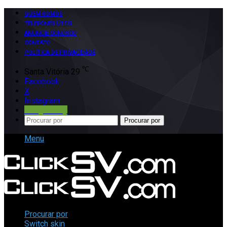
QUEM SOMOS
TELEFONES ÚTEIS
ANUNCIE CONOSCO
CONTATO
POLÍTICA DE PRIVACIDADE
℃
Santa Vitória
29
Facebook
X
Instagram
Google Play
Procurar por
Menu
Procurar por
Switch skin