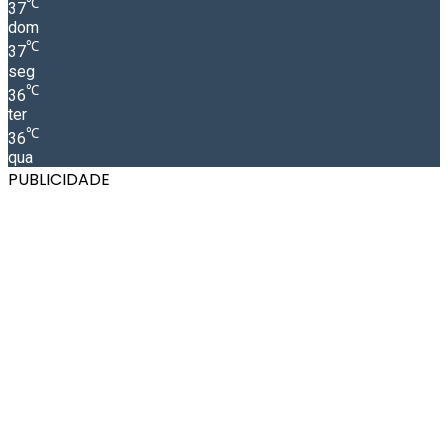
℃
37
dom
℃
37
seg
℃
36
ter
℃
36
qua
PUBLICIDADE