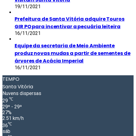
19/11/2021
Prefeitura de Santa Vitória adquire Touros
GIR PO para incentivar a pecuária leiteira
16/11/2021
Equipe da secretaria de Meio Ambiente
produz novas mudas a partir de sementes de
árvores de Acácia Imperial
16/11/2021
TEMPO
Santa Vitória
Nuvens dispersas
℃
29
29º - 29º
27%
2.51 km/h
℃
36
sáb