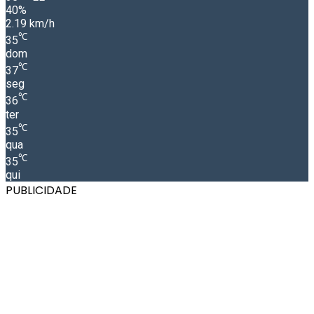
40%
2.19 km/h
℃
35
dom
℃
37
seg
℃
36
ter
℃
35
qua
℃
35
qui
PUBLICIDADE