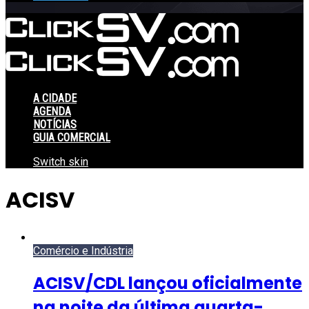
A CIDADE
AGENDA
NOTÍCIAS
GUIA COMERCIAL
Switch skin
ACISV
Comércio e Indústria
ACISV/CDL lançou oficialmente
na noite da última quarta-