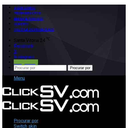
QUEM SOMOS
TELEFONES ÚTEIS
ANUNCIE CONOSCO
CONTATO
POLÍTICA DE PRIVACIDADE
℃
Santa Vitória
24
Facebook
X
Instagram
Google Play
Procurar por
Menu
Procurar por
Switch skin