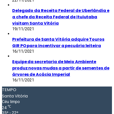
22/11/2021
Delegado da Receita Federal de Uberlândia e
a chefe da Receita Federal de Ituiutaba
visitam Santa Vitória
19/11/2021
Prefeitura de Santa Vitória adquire Touros
GIR PO para incentivar a pecuária leiteira
16/11/2021
Equipe da secretaria de Meio Ambiente
produz novas mudas a partir de sementes de
árvores de Acácia Imperial
16/11/2021
TEMPO
Santa Vitória
Céu limpo
℃
24
35º - 22º