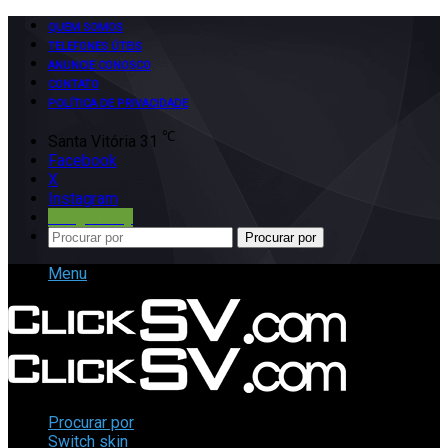
QUEM SOMOS
TELEFONES ÚTEIS
ANUNCIE CONOSCO
CONTATO
POLÍTICA DE PRIVACIDADE
℃
Santa Vitória
31
Facebook
X
Instagram
Google Play
Procurar por
Menu
Procurar por
Switch skin