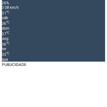
26%
3.08 km/h
℃
31
sáb
℃
36
dom
℃
37
seg
℃
36
ter
℃
35
qua
PUBLICIDADE