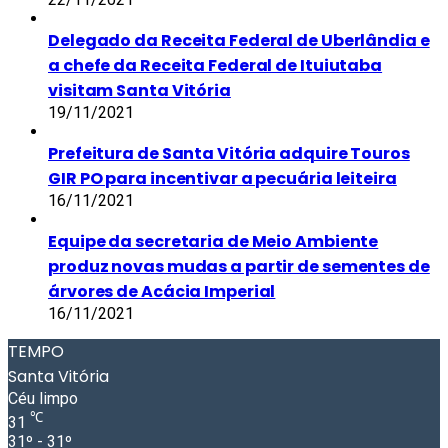
Delegado da Receita Federal de Uberlândia e
a chefe da Receita Federal de Ituiutaba
visitam Santa Vitória
19/11/2021
Prefeitura de Santa Vitória adquire Touros
GIR PO para incentivar a pecuária leiteira
16/11/2021
Equipe da secretaria de Meio Ambiente
produz novas mudas a partir de sementes de
árvores de Acácia Imperial
16/11/2021
TEMPO
Santa Vitória
Céu limpo
℃
31
31º - 31º