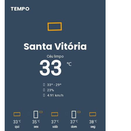
TEMPO
Santa Vitória
Céu limpo
33
℃
33º - 29º
23%
4.91 km/h
33
35
37
37
38
℃
℃
℃
℃
℃
qui
sex
sáb
dom
seg