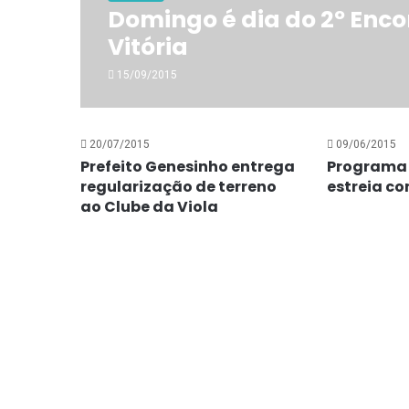
Domingo é dia do 2º Encon
Vitória
15/09/2015
20/07/2015
09/06/2015
Prefeito Genesinho entrega
Programa 
regularização de terreno
estreia c
ao Clube da Viola