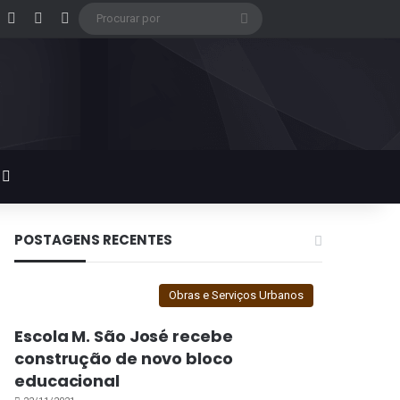
acebook
X
Instagram
Google Play
Procurar
por
Switch skin
POSTAGENS RECENTES
Obras e Serviços Urbanos
Escola M. São José recebe
construção de novo bloco
educacional