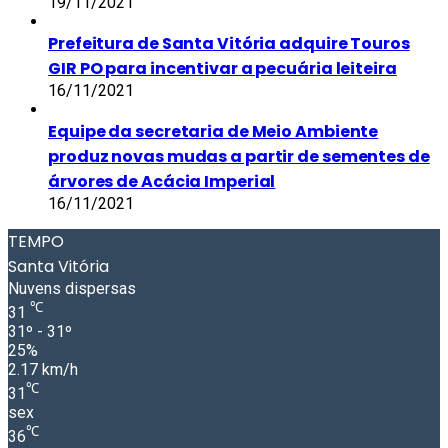
19/11/2021
Prefeitura de Santa Vitória adquire Touros
GIR PO para incentivar a pecuária leiteira
16/11/2021
Equipe da secretaria de Meio Ambiente
produz novas mudas a partir de sementes de
árvores de Acácia Imperial
16/11/2021
TEMPO
Santa Vitória
Nuvens dispersas
℃
31
31º - 31º
25%
2.17 km/h
℃
31
sex
℃
36