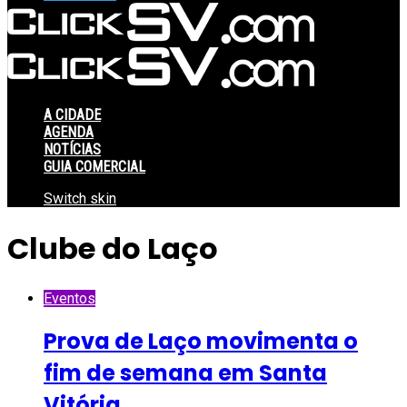
A CIDADE
AGENDA
NOTÍCIAS
GUIA COMERCIAL
Switch skin
Clube do Laço
Eventos
Prova de Laço movimenta o
fim de semana em Santa
Vitória