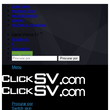
QUEM SOMOS
TELEFONES ÚTEIS
ANUNCIE CONOSCO
CONTATO
POLÍTICA DE PRIVACIDADE
℃
Santa Vitória
31
Facebook
X
Instagram
Google Play
Procurar por
Menu
Procurar por
Switch skin