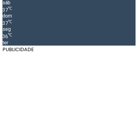
sáb
℃
37
dom
℃
37
seg
℃
36
ter
PUBLICIDADE