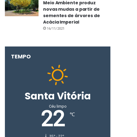
Meio Ambiente produz
novas mudas a partir de
sementes de árvores de
Acácia Imperial
16/11/2021
TEMPO
Santa Vitória
Céu limpo
22
℃
35º - 22º