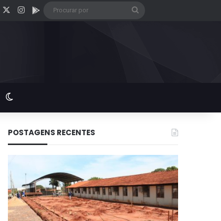
acebook
X
Instagram
Google Play
Procurar
por
Switch skin
POSTAGENS RECENTES