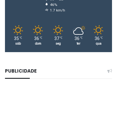
46%
1.7 km/h
35
36
37
36
36
℃
℃
℃
℃
℃
sáb
dom
seg
ter
qua
PUBLICIDADE