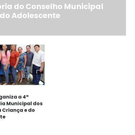
ria do Conselho Municipal
e do Adolescente
aniza a 4ª
ia Municipal dos
a Criança e do
te