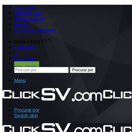
QUEM SOMOS
TELEFONES ÚTEIS
ANUNCIE CONOSCO
CONTATO
POLÍTICA DE PRIVACIDADE
℃
Santa Vitória
27
Facebook
X
Instagram
Google Play
Procurar por
Menu
Procurar por
Switch skin