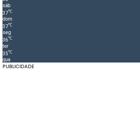
sáb
℃
37
dom
℃
37
seg
℃
36
ter
℃
35
qua
PUBLICIDADE