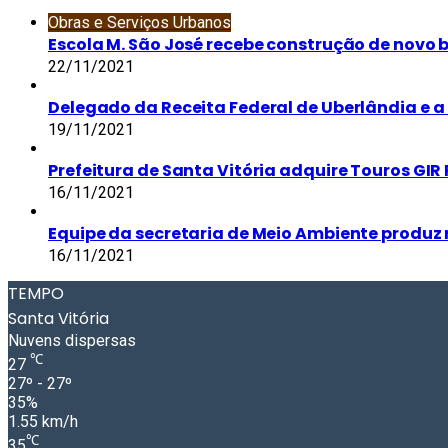
Obras e Serviços Urbanos
Escola M. São José recebe construção de novo 
22/11/2021
Delegado da Receita Federal de Uberlândia e a 
19/11/2021
Prefeitura de Santa Vitória adquire Touros GIR 
16/11/2021
Equipe da secretaria de Meio Ambiente produz 
16/11/2021
TEMPO
Santa Vitória
Nuvens dispersas
℃
27
27º - 27º
35%
1.55 km/h
℃
35