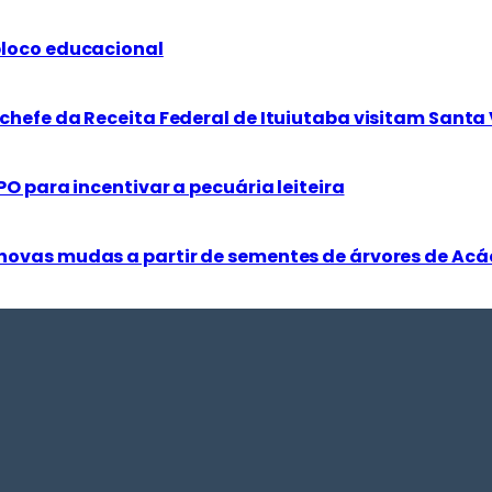
bloco educacional
chefe da Receita Federal de Ituiutaba visitam Santa 
PO para incentivar a pecuária leiteira
novas mudas a partir de sementes de árvores de Acá