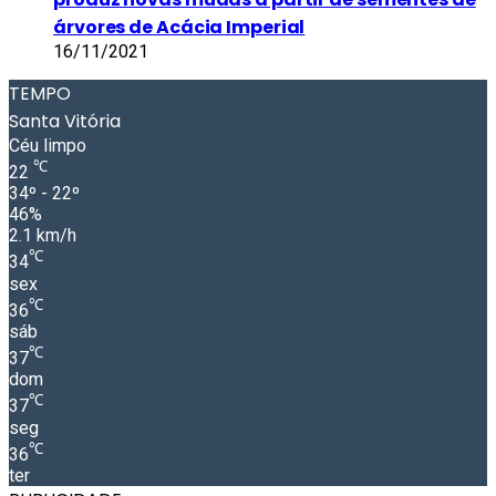
árvores de Acácia Imperial
16/11/2021
TEMPO
Santa Vitória
Céu limpo
℃
22
34º - 22º
46%
2.1 km/h
℃
34
sex
℃
36
sáb
℃
37
dom
℃
37
seg
℃
36
ter