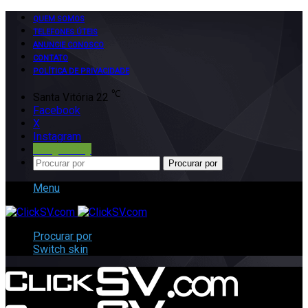
QUEM SOMOS
TELEFONES ÚTEIS
ANUNCIE CONOSCO
CONTATO
POLÍTICA DE PRIVACIDADE
℃
Santa Vitória
22
Facebook
X
Instagram
Google Play
Procurar por
Menu
Procurar por
Switch skin