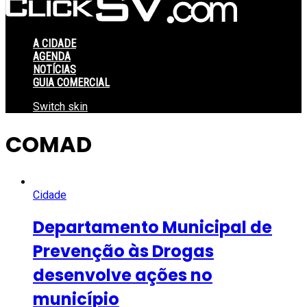
A CIDADE
AGENDA
NOTÍCIAS
GUIA COMERCIAL
Switch skin
COMAD
Cidade
Departamento Municipal de
Prevenção às Drogas
desenvolve ações no
município