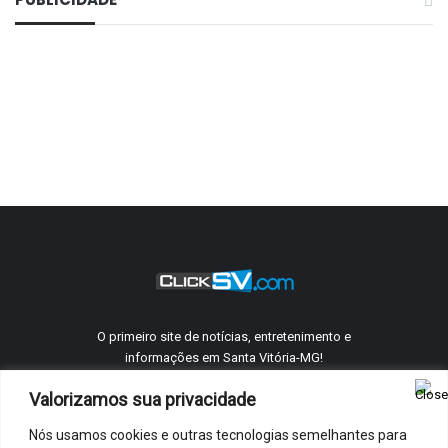
O primeiro site de notícias, entretenimento e
informações em Santa Vitória-MG!
Valorizamos sua privacidade
Nós usamos cookies e outras tecnologias semelhantes para
©
ClickSV
2005 - 2026 Todos os direitos reservados.