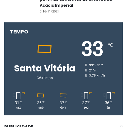
Acácia Imperial
16/11/2021
TEMPO
33
℃
Santa Vitória
33º - 31º
21%
3.78 km/h
Céu limpo
31
36
37
37
36
℃
℃
℃
℃
℃
sex
sáb
dom
seg
ter
PUBLICIDADE