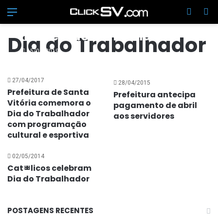
Menu
Switch
Pr
Torneio de 1º de Maio –
Torneio do Trabalhador
Dia do Trabalhador
15/04/2019
27/04/2017
28/04/2015
Prefeitura de Santa
Prefeitura antecipa
Vitória comemora o
pagamento de abril
Dia do Trabalhador
aos servidores
com programação
cultural e esportiva
02/05/2014
Catﾳlicos celebram
Dia do Trabalhador
POSTAGENS RECENTES