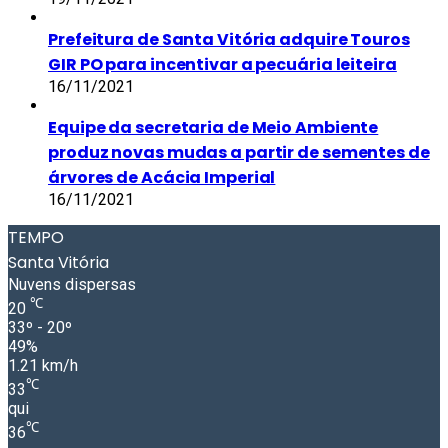
Prefeitura de Santa Vitória adquire Touros
GIR PO para incentivar a pecuária leiteira
16/11/2021
Equipe da secretaria de Meio Ambiente
produz novas mudas a partir de sementes de
árvores de Acácia Imperial
16/11/2021
TEMPO
Santa Vitória
Nuvens dispersas
℃
20
33º - 20º
49%
1.21 km/h
℃
33
qui
℃
36