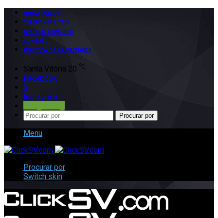
QUEM SOMOS
TELEFONES ÚTEIS
ANUNCIE CONOSCO
CONTATO
POLÍTICA DE PRIVACIDADE
℃
Santa Vitória
20
Facebook
X
Instagram
Google Play
Procurar por
Menu
Procurar por
Switch skin