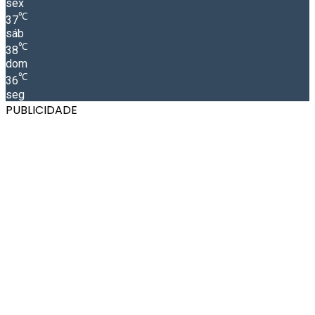
sex
℃
37
sáb
℃
38
dom
℃
36
seg
PUBLICIDADE