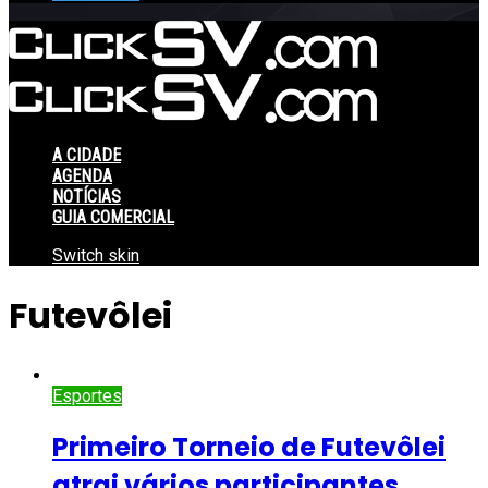
A CIDADE
AGENDA
NOTÍCIAS
GUIA COMERCIAL
Switch skin
Futevôlei
Esportes
Primeiro Torneio de Futevôlei
atrai vários participantes