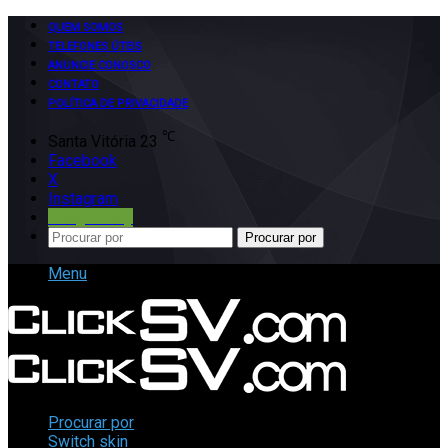
QUEM SOMOS
TELEFONES ÚTEIS
ANUNCIE CONOSCO
CONTATO
POLÍTICA DE PRIVACIDADE
℃
Santa Vitória
23
Facebook
X
Instagram
Google Play
Procurar por
Menu
Procurar por
Switch skin