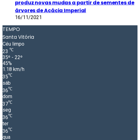
produz novas mudas a partir de sementes de
árvores de Acácia Imperial
16/11/2021
TEMPO
Santa Vitória
Céu limpo
℃
23
35º - 22º
45%
1.18 km/h
℃
35
sáb
℃
36
dom
℃
37
seg
℃
36
ter
℃
36
qua