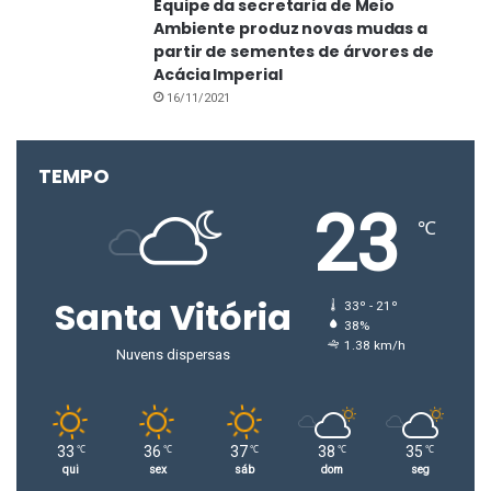
Equipe da secretaria de Meio
Ambiente produz novas mudas a
partir de sementes de árvores de
Acácia Imperial
16/11/2021
TEMPO
23
℃
Santa Vitória
33º - 21º
38%
1.38 km/h
Nuvens dispersas
33
36
37
38
35
℃
℃
℃
℃
℃
qui
sex
sáb
dom
seg