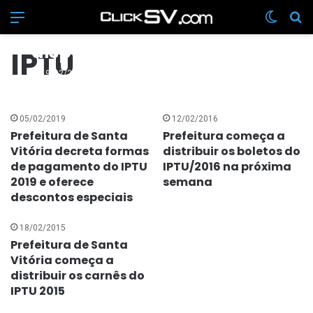
Menu
Switch
Pr
Guia do IPTU 2020 está
disponível no site da
IPTU
Prefeitura
19/02/2020
05/02/2019
12/02/2016
Prefeitura de Santa
Prefeitura começa a
Vitória decreta formas
distribuir os boletos do
de pagamento do IPTU
IPTU/2016 na próxima
2019 e oferece
semana
descontos especiais
18/02/2015
Prefeitura de Santa
Vitória começa a
distribuir os carnês do
IPTU 2015