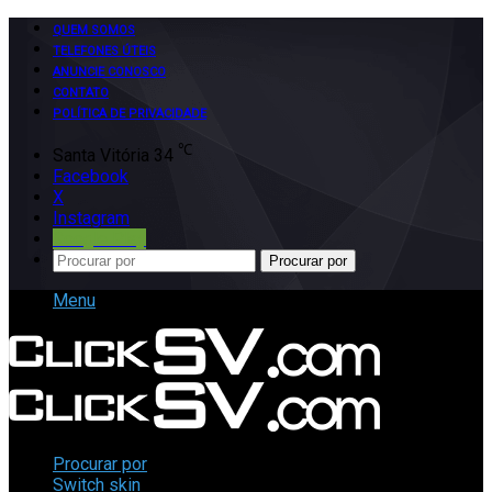
QUEM SOMOS
TELEFONES ÚTEIS
ANUNCIE CONOSCO
CONTATO
POLÍTICA DE PRIVACIDADE
℃
Santa Vitória
34
Facebook
X
Instagram
Google Play
Procurar por
Menu
Procurar por
Switch skin