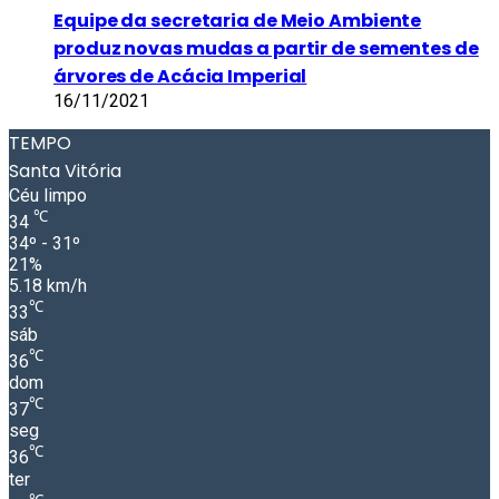
Equipe da secretaria de Meio Ambiente
produz novas mudas a partir de sementes de
árvores de Acácia Imperial
16/11/2021
TEMPO
Santa Vitória
Céu limpo
℃
34
34º - 31º
21%
5.18 km/h
℃
33
sáb
℃
36
dom
℃
37
seg
℃
36
ter