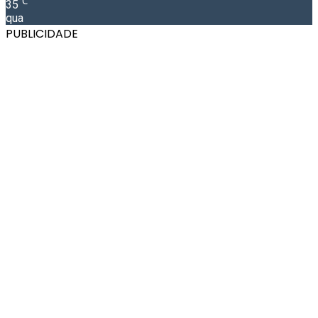
℃
35
qua
PUBLICIDADE