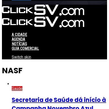
A CIDADE
AGENDA
NOTÍCIAS
GUIA COMERCIAL
Switch skin
NASF
Saúde
Secretaria de Saúde dá início à
Campanha Novembro Azul