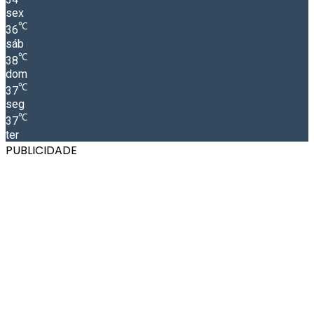
sex
℃
36
sáb
℃
38
dom
℃
37
seg
℃
37
ter
PUBLICIDADE