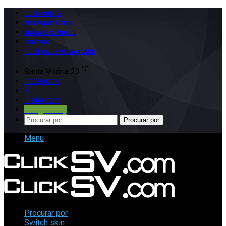
QUEM SOMOS
TELEFONES ÚTEIS
ANUNCIE CONOSCO
CONTATO
POLÍTICA DE PRIVACIDADE
℃
Santa Vitória
23
Facebook
X
Instagram
Google Play
Procurar por
Menu
Procurar por
Switch skin