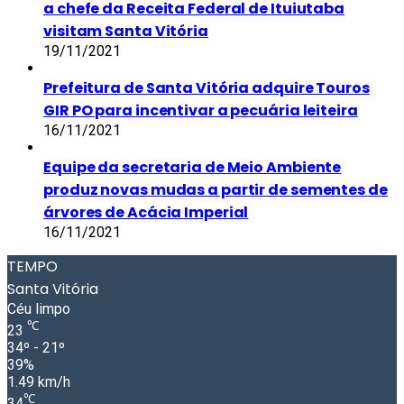
a chefe da Receita Federal de Ituiutaba
visitam Santa Vitória
19/11/2021
Prefeitura de Santa Vitória adquire Touros
GIR PO para incentivar a pecuária leiteira
16/11/2021
Equipe da secretaria de Meio Ambiente
produz novas mudas a partir de sementes de
árvores de Acácia Imperial
16/11/2021
TEMPO
Santa Vitória
Céu limpo
℃
23
34º - 21º
39%
1.49 km/h
℃
34