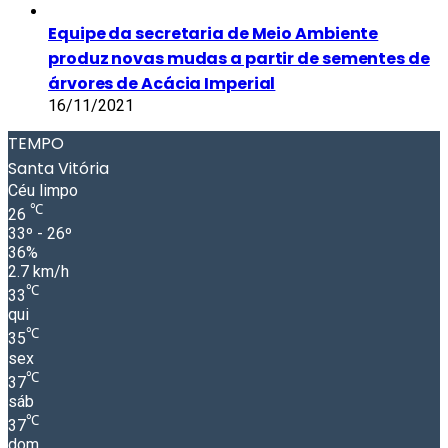
Equipe da secretaria de Meio Ambiente
produz novas mudas a partir de sementes de
árvores de Acácia Imperial
16/11/2021
TEMPO
Santa Vitória
Céu limpo
℃
26
33º - 26º
36%
2.7 km/h
℃
33
qui
℃
35
sex
℃
37
sáb
℃
37
dom