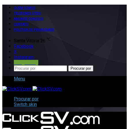
QUEM SOMOS
TELEFONES ÚTEIS
ANUNCIE CONOSCO
CONTATO
POLÍTICA DE PRIVACIDADE
℃
Santa Vitória
26
Facebook
X
Instagram
Google Play
Procurar por
Menu
Procurar por
Switch skin