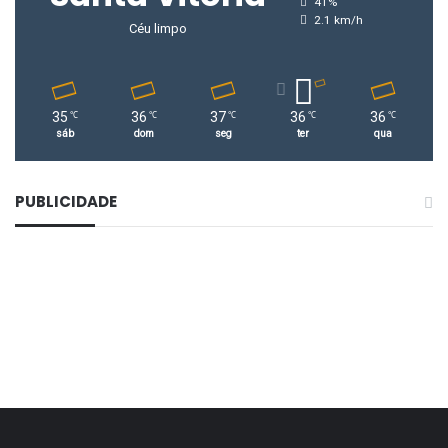
41%
2.1 km/h
Céu limpo
35
36
37
36
36
℃
℃
℃
℃
℃
sáb
dom
seg
ter
qua
PUBLICIDADE