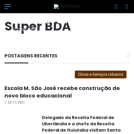
Menu
Switch
Pr
Super BDA e Zuê Music Bar
na final do Campeonato
Super BDA
Society do Clube dos 50
22/06/2015
POSTAGENS RECENTES
Obras e Serviços Urbanos
Escola M. São José recebe construção de
novo bloco educacional
22/11/2021
Delegado da Receita Federal de
Uberlândia e a chefe da Receita
Federal de Ituiutaba visitam Santa