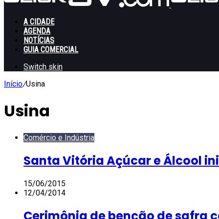
A CIDADE
AGENDA
NOTÍCIAS
GUIA COMERCIAL
Switch skin
Início
/
Usina
Usina
Comércio e Indústria
Santa Vitória Açúcar e Álcool in
15/06/2015
12/04/2014
Cerimônia de benção de safra ce