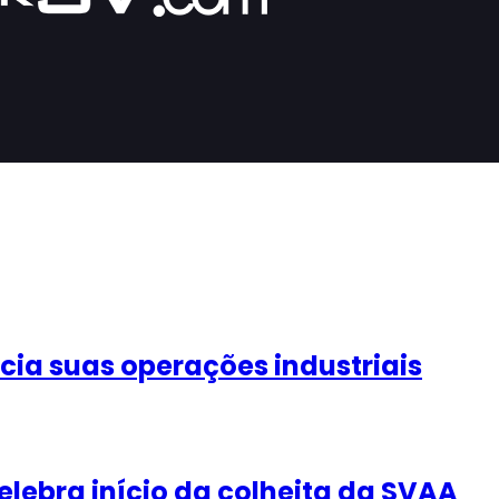
icia suas operações industriais
lebra início da colheita da SVAA