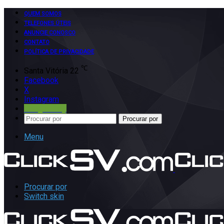
QUEM SOMOS
TELEFONES ÚTEIS
ANUNCIE CONOSCO
CONTATO
POLÍTICA DE PRIVACIDADE
℃
Santa Vitória
22
Facebook
X
Instagram
Google Play
Procurar por
Menu
Procurar por
Switch skin