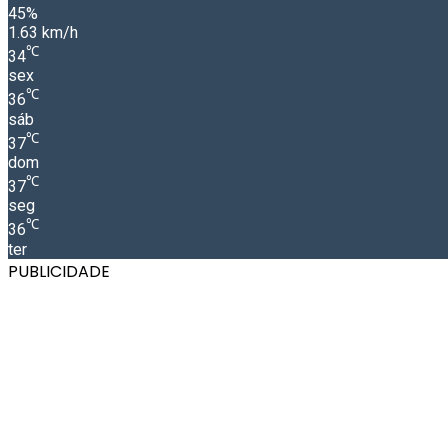
45%
1.63 km/h
℃
34
sex
℃
36
sáb
℃
37
dom
℃
37
seg
℃
36
ter
PUBLICIDADE