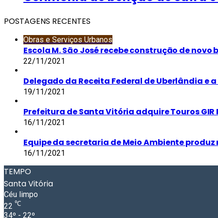
POSTAGENS RECENTES
Obras e Serviços Urbanos
Escola M. São José recebe construção de novo 
22/11/2021
Delegado da Receita Federal de Uberlândia e a 
19/11/2021
Prefeitura de Santa Vitória adquire Touros GIR 
16/11/2021
Equipe da secretaria de Meio Ambiente produz 
16/11/2021
TEMPO
Santa Vitória
Céu limpo
℃
22
34º - 22º