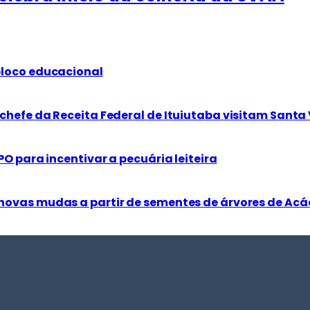
bloco educacional
chefe da Receita Federal de Ituiutaba visitam Santa 
PO para incentivar a pecuária leiteira
novas mudas a partir de sementes de árvores de Acá