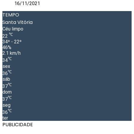
16/11/2021
TEMPO
Santa Vitória
Céu limpo
℃
22
34º - 22º
46%
2.1 km/h
℃
34
sex
℃
36
sáb
℃
37
dom
℃
37
seg
℃
36
ter
PUBLICIDADE