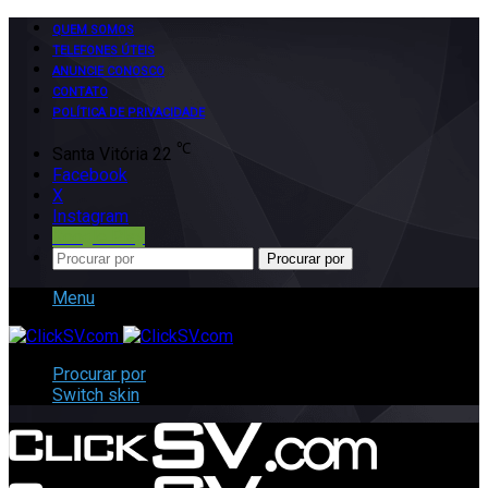
QUEM SOMOS
TELEFONES ÚTEIS
ANUNCIE CONOSCO
CONTATO
POLÍTICA DE PRIVACIDADE
℃
Santa Vitória
22
Facebook
X
Instagram
Google Play
Procurar por
Menu
Procurar por
Switch skin