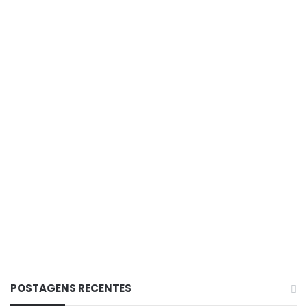
Comentários
POSTAGENS RECENTES
CONTINUA DEPOIS DA PUBLICIDADE