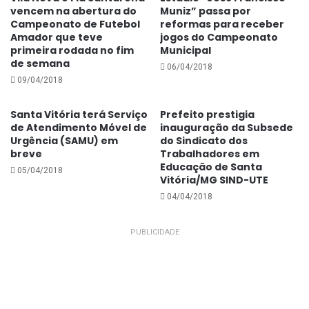
vencem na abertura do
Muniz” passa por
pessoas que amo
Campeonato de Futebol
reformas para receber
Uma mania:
Mexer no cabelo
Amador que teve
jogos do Campeonato
Gasta muito com:
Roupa
primeira rodada no fim
Municipal
de semana
Lembranças de infância:
Brincar de Boneca
06/04/2018
09/04/2018
O que é sagrado para você?
Deus
Qual seu maior tesouro?
Família
Santa Vitória terá Serviço
Prefeito prestigia
O que não sai do seu guarda-roupa?
Calça
de Atendimento Móvel de
inauguração da Subsede
Urgência (SAMU) em
do Sindicato dos
E o que não entra?
Todas entram
breve
Trabalhadores em
Um item essencial da sua bolsa:
Batom
Educação de Santa
05/04/2018
Uma frase:
“Não espere por uma crise para descobrir
Vitória/MG SIND-UTE
o que é importante em sua vida.”
04/04/2018
PUBLICIDADE