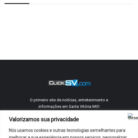
O primeiro site de notícias, entretenimento e
informações em Santa Vitória-MG!
Valorizamos sua privacidade
Nós usamos cookies e outras tecnologias semelhantes para
©
ClickSV
2005 - 2026 Todos os direitos reservados.
melhorar a sua experiência em nossos serviços, personalizar