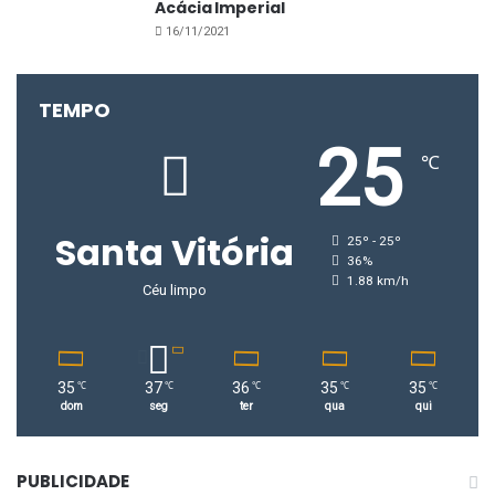
Acácia Imperial
16/11/2021
TEMPO
25
℃
Santa Vitória
25º - 25º
36%
1.88 km/h
Céu limpo
35
37
36
35
35
℃
℃
℃
℃
℃
dom
seg
ter
qua
qui
PUBLICIDADE