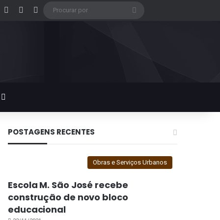
acebook
X
Instagram
Google Play
Procurar
por
Switch skin
POSTAGENS RECENTES
Obras e Serviços Urbanos
Escola M. São José recebe
construção de novo bloco
educacional