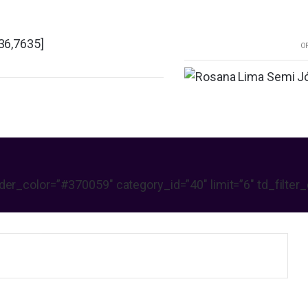
36,7635]
O
r_color=”#370059″ category_id=”40″ limit=”6″ td_filter_