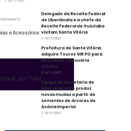
22/11/2021
Delegado da Receita Federal
de Uberlândia e a chefe da
FERECIMENTO
Receita Federal de Ituiutaba
visitam Santa Vitória
19/11/2021
Prefeitura de Santa Vitória
adquire Touros GIR PO para
incentivar a pecuária
leiteira
16/11/2021
default_txt=”Tudo”
Equipe da secretaria de
Meio Ambiente produz
novas mudas a partir de
sementes de árvores de
Acácia Imperial
16/11/2021