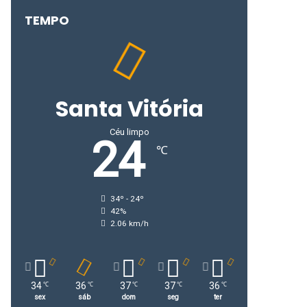
TEMPO
Santa Vitória
Céu limpo
24
℃
34º - 24º
42%
2.06 km/h
34
36
37
37
36
℃
℃
℃
℃
℃
sex
sáb
dom
seg
ter