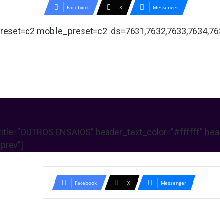
Facebook
X
Messenger
 preset=c2 mobile_preset=c2 ids=7631,7632,7633,7634,76
itle=”OUTROS ENSAIOS” header_text_color=”#ffffff” heade
prev”]
Facebook
X
Messenger