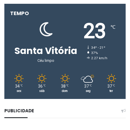
TEMPO
23
℃
Santa Vitória
34º - 21º
37%
2.27 km/h
Céu limpo
34
36
38
37
37
℃
℃
℃
℃
℃
sex
sáb
dom
seg
ter
PUBLICIDADE