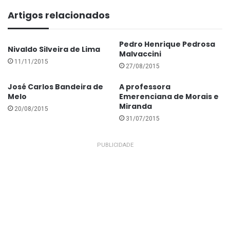
O aprendizado veio com o irmão Givaldo, também
Artigos relacionados
relojoeiro, que lhe ensinou a magia das horas, quando
Gilvan tinha então 10 anos, época em que residia na
Pedro Henrique Pedrosa
vizinha cidade de Ituiutaba. Ele havia se mudado para
Nivaldo Silveira de Lima
Malvaccini
a cidade tijucana com apenas quatro anos, ou seja,
11/11/2015
27/08/2015
em 1950.
José Carlos Bandeira de
A professora
Melo
Emerenciana de Morais e
CONTINUA DEPOIS DA PUBLICIDADE
Miranda
20/08/2015
31/07/2015
PUBLICIDADE