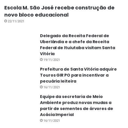
Mas responde que pretende continuar trabalhando
Escola M. São José recebe construção de
“até quando Deus permitir”.
novo bloco educacional
São-josé-seridoense só mesmo na certidão de
22/11/2021
nascimento, pois Gilvan se considera santa-
Delegado da Receita Federal de
vitoriense.
Uberlândia e a chefe da Receita
Federal de Ituiutaba visitam Santa
Vitória
Comentários
19/11/2021
Prefeitura de Santa Vitória adquire
Touros GIR PO para incentivar a
pecuária leiteira
16/11/2021
Equipe da secretaria de Meio
Ambiente produz novas mudas a
partir de sementes de árvores de
Acácia Imperial
16/11/2021