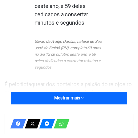
Gilvan de Araújo Dantas, natural de São
José do Seridó (RN), completa 69 anos
no dia 12 de outubro deste ano, e 59
deles dedicados a consertar minutos e
segundos.
É pelo tictaquear dos ponteiros a paixão do relojoeiro
mais antigo em atividade da cidade de Santa Vitória,
Mostrar mais
de profissão. Sem atrasos ou adiantamentos, Gilvan
de Araújo Dantas, natural de São José do Seridó (RN),
completa 69 anos no dia 12 de outubro deste ano, e
59 deles dedicados a consertar minutos e segundos.