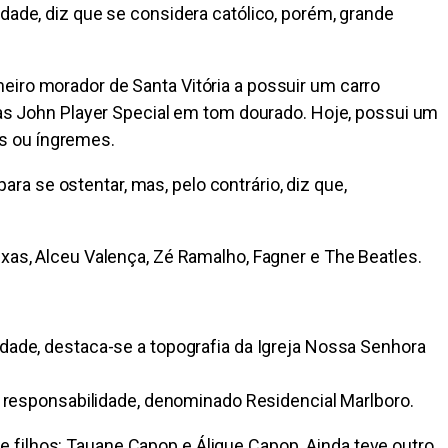
dade, diz que se considera católico, porém, grande
eiro morador de Santa Vitória a possuir um carro
nias John Player Special em tom dourado. Hoje, possui um
dos ou íngremes.
a se ostentar, mas, pelo contrário, diz que,
ixas, Alceu Valença, Zé Ramalho, Fagner e The Beatles.
idade, destaca-se a topografia da Igreja Nossa Senhora
responsabilidade, denominado Residencial Marlboro.
 filhos: Tauane Capop e Álique Capop. Ainda teve outro