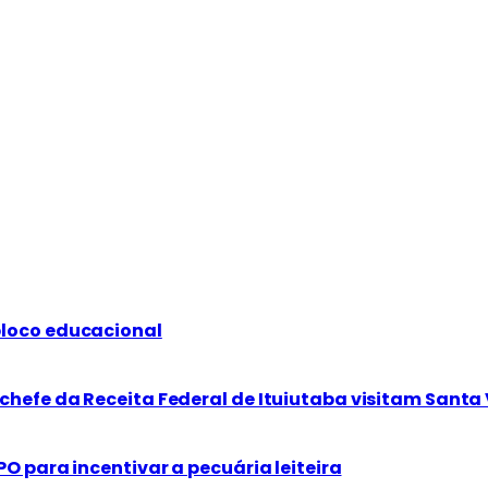
bloco educacional
chefe da Receita Federal de Ituiutaba visitam Santa 
PO para incentivar a pecuária leiteira