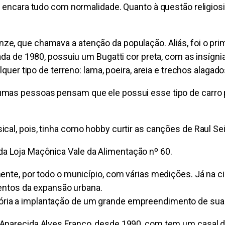
, encara tudo com normalidade. Quanto à questão religiosi
e, que chamava a atenção da população. Aliás, foi o prim
cada de 1980, possuiu um Bugatti cor preta, com as insíg
lquer tipo de terreno: lama, poeira, areia e trechos alaga
mas pessoas pensam que ele possui esse tipo de carro par
cal, pois, tinha como hobby curtir as canções de Raul Se
a Loja Maçônica Vale da Alimentação nº 60.
ente, por todo o município, com várias medições. Já na c
mentos da expansão urbana.
ria a implantação de um grande empreendimento de sua 
Aparecida Alves Franco, desde 1990, com tem um casal de