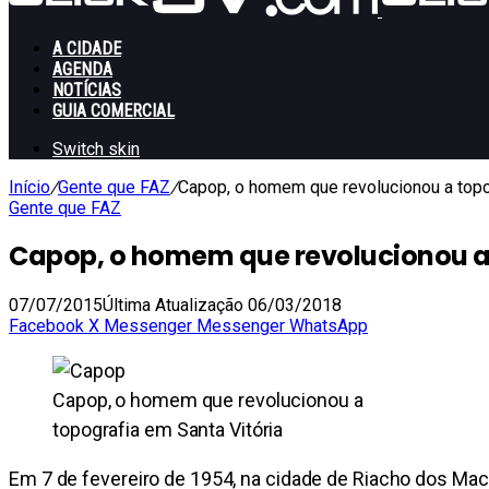
A CIDADE
AGENDA
NOTÍCIAS
GUIA COMERCIAL
Switch skin
Início
/
Gente que FAZ
/
Capop, o homem que revolucionou a topog
Gente que FAZ
Capop, o homem que revolucionou a 
07/07/2015
Última Atualização 06/03/2018
Facebook
X
Messenger
Messenger
WhatsApp
Capop, o homem que revolucionou a
topografia em Santa Vitória
Em 7 de fevereiro de 1954, na cidade de Riacho dos Mach