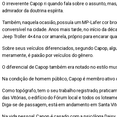
O irreverente Capop ri quando fala sobre o assunto, mas
admirador da doutrina espírita.
Também, naquela ocasião, possuía um MP-Lafer cor bronz
conversível na cidade. Anos mais tarde, no início da dé
Jeep Troller 4×4 na cor amarela, próprio para encarar qua
Sobre seus veículos diferenciados, segundo Capop, algu
meramente, é paixão por veículos do gênero.
O diferencial de Capop também era notado no estilo musi
Na condição de homem público, Capop é membro ativo d
Como topógrafo, tem o seu trabalho registrado, praticam
das Vitórias, o edifício do Fórum local e todos os lotea
Diga-se de passagem, está em andamento em Santa Vitó
Na vida pessoal, Capop é casado com a psicóloga Daisy 