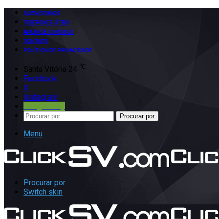
QUEM SOMOS
TELEFONES ÚTEIS
ANUNCIE CONOSCO
CONTATO
POLÍTICA DE PRIVACIDADE
℃
Santa Vitória
24
Facebook
X
Instagram
Google Play
Procurar por
Menu
Procurar por
Switch skin