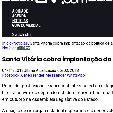
A CIDADE
AGENDA
NOTÍCIAS
GUIA COMERCIAL
Switch skin
Início
/
Notícias
/
Santa Vitória cobra implantação da política de
Notícias
Política
Santa Vitória cobra implantação da 
04/11/2013
Última Atualização 06/03/2018
Facebook
X
Messenger
Messenger
WhatsApp
Pescador profissional e representante sindical da catego
Lima, a convite do deputado estadual Tenente Lucio, part
em outubro na Assembleia Legislativa do Estado.
A criação de um órgão estadual específico e o desenvolv