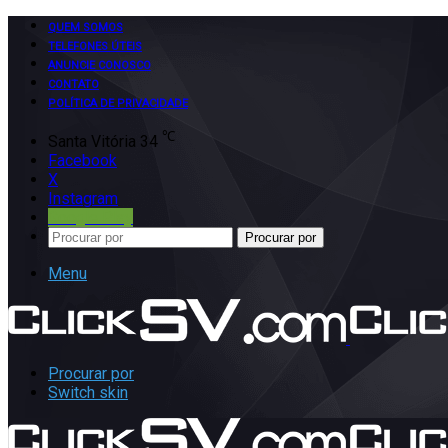
QUEM SOMOS
TELEFONES ÚTEIS
ANUNCIE CONOSCO
CONTATO
POLÍTICA DE PRIVACIDADE
℃
Santa Vitória
34
Facebook
X
Instagram
Google Play
Procurar por
Menu
Procurar por
Switch skin