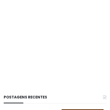
intercambio dos atletas com outras equipes da
região.
Basquete
Uberlândia Tênis Clube
POSTAGENS RECENTES