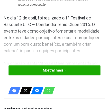
lugar na competição
No dia 12 de abril, foi realizado o 1º Festival de
Basquete UTC – Uberlândia Tênis Clube 2015. O
evento teve como objetivo fomentar a modalidade
entre as cidades participantes e criar competições
com um bom custo benefício, e também criar
calendário para as equipes participantes
Na ocasião, Santa Vitória esteve representada por
nove atletas da equipe Sub 15, comandada pelo
Mostrar mais
técnico Vitor Modesto Gialuizi, e conquistou o
terceiro lugar na competição.
CONTINUA DEPOIS DA PUBLICIDADE