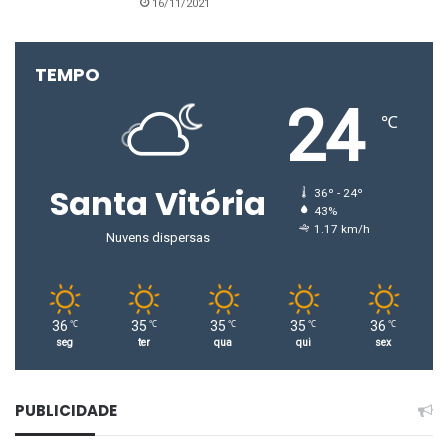
16/11/2021
TEMPO
24
℃
Santa Vitória
36º - 24º
43%
1.17 km/h
Nuvens dispersas
36
35
35
35
36
℃
℃
℃
℃
℃
seg
ter
qua
qui
sex
PUBLICIDADE