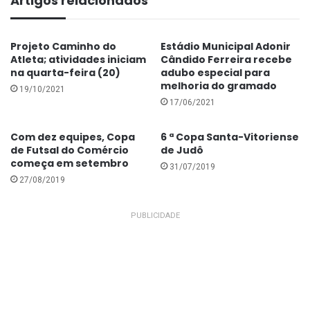
Artigos relacionados
Projeto Caminho do
Estádio Municipal Adonir
Atleta; atividades iniciam
Cândido Ferreira recebe
na quarta-feira (20)
adubo especial para
melhoria do gramado
19/10/2021
17/06/2021
Com dez equipes, Copa
6 ª Copa Santa-Vitoriense
de Futsal do Comércio
de Judô
começa em setembro
31/07/2019
27/08/2019
PUBLICIDADE
A intenção da Prefeitura de Santa Vitória, através da
Secretária de Esportes e Lazer, é a de dar
continuidade ao projeto da Escolinha de Base de
Basquetebol, mas, principalmente, promover o