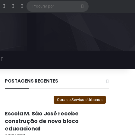
acebook
X
Instagram
Google Play
Procurar
por
Switch skin
POSTAGENS RECENTES
Obras e Serviços Urbanos
Escola M. São José recebe
construção de novo bloco
educacional