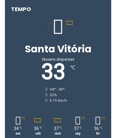
TEMPO
Santa Vitória
Nuvens dispersas
33
℃
34º - 30º
22%
5.15 km/h
34
36
37
37
36
℃
℃
℃
℃
℃
sex
sáb
dom
seg
ter