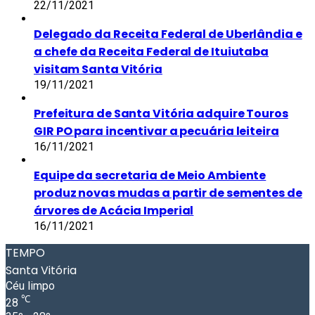
22/11/2021
Delegado da Receita Federal de Uberlândia e
a chefe da Receita Federal de Ituiutaba
visitam Santa Vitória
19/11/2021
Prefeitura de Santa Vitória adquire Touros
GIR PO para incentivar a pecuária leiteira
16/11/2021
Equipe da secretaria de Meio Ambiente
produz novas mudas a partir de sementes de
árvores de Acácia Imperial
16/11/2021
TEMPO
Santa Vitória
Céu limpo
℃
28