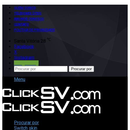
QUEM SOMOS
TELEFONES ÚTEIS
ANUNCIE CONOSCO
CONTATO
POLÍTICA DE PRIVACIDADE
℃
Santa Vitória
28
Facebook
X
Instagram
Google Play
Procurar por
Menu
Procurar por
Switch skin