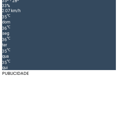
35º - 28º
33%
2.07 km/h
℃
35
dom
℃
36
seg
℃
36
ter
℃
35
qua
℃
35
qui
PUBLICIDADE