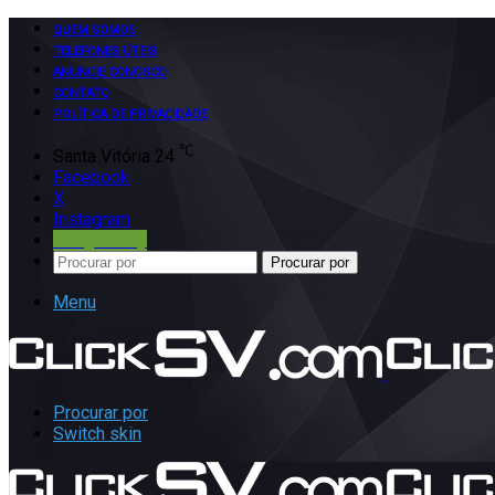
QUEM SOMOS
TELEFONES ÚTEIS
ANUNCIE CONOSCO
CONTATO
POLÍTICA DE PRIVACIDADE
℃
Santa Vitória
24
Facebook
X
Instagram
Google Play
Procurar por
Menu
Procurar por
Switch skin