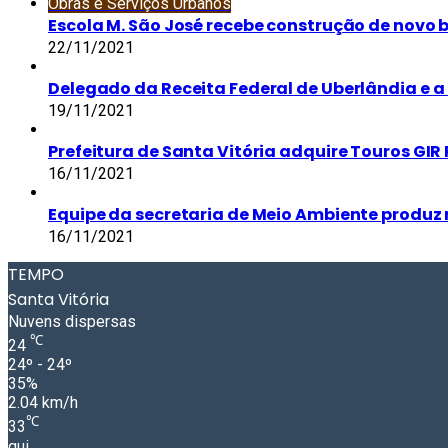
Obras e Serviços Urbanos
Escola M. São José recebe construção de novo 
22/11/2021
Delegado da Receita Federal de Uberlândia e a 
19/11/2021
Prefeitura de Santa Vitória adquire Touros GIR 
16/11/2021
Equipe da secretaria de Meio Ambiente produz 
16/11/2021
TEMPO
Santa Vitória
Nuvens dispersas
℃
24
24º - 24º
35%
2.04 km/h
℃
33
qui