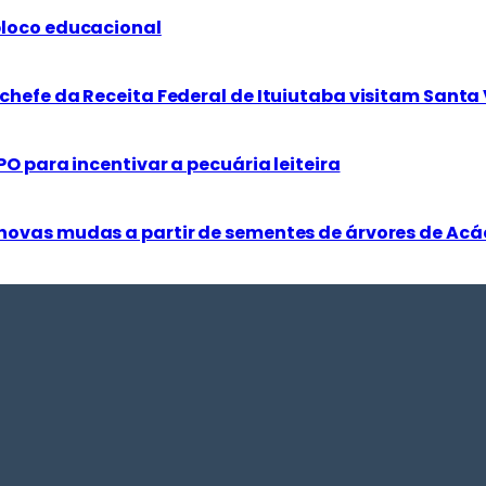
bloco educacional
chefe da Receita Federal de Ituiutaba visitam Santa 
PO para incentivar a pecuária leiteira
novas mudas a partir de sementes de árvores de Acá