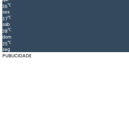
℃
36
sex
℃
37
sáb
℃
38
dom
℃
35
seg
PUBLICIDADE