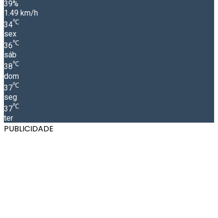
39%
1.49 km/h
℃
34
sex
℃
36
sáb
℃
38
dom
℃
37
seg
℃
37
ter
PUBLICIDADE