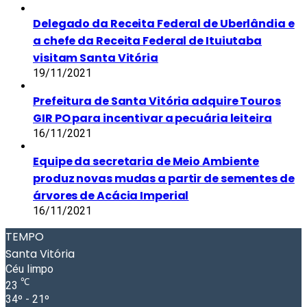
Delegado da Receita Federal de Uberlândia e
a chefe da Receita Federal de Ituiutaba
visitam Santa Vitória
19/11/2021
Prefeitura de Santa Vitória adquire Touros
GIR PO para incentivar a pecuária leiteira
16/11/2021
Equipe da secretaria de Meio Ambiente
produz novas mudas a partir de sementes de
árvores de Acácia Imperial
16/11/2021
TEMPO
Santa Vitória
Céu limpo
℃
23
34º - 21º