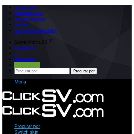
QUEM SOMOS
TELEFONES ÚTEIS
ANUNCIE CONOSCO
CONTATO
POLÍTICA DE PRIVACIDADE
℃
Santa Vitória
23
Facebook
X
Instagram
Google Play
Procurar por
Menu
Procurar por
Switch skin