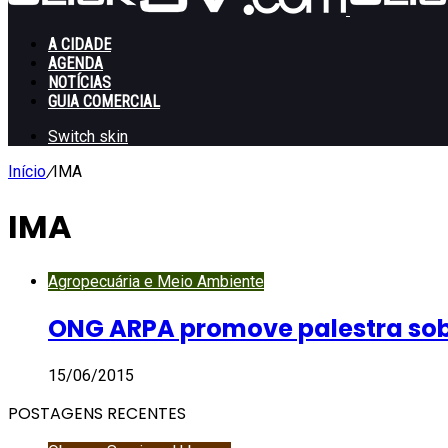
A CIDADE
AGENDA
NOTÍCIAS
GUIA COMERCIAL
Switch skin
Início
/
IMA
IMA
Agropecuária e Meio Ambiente
ONG ARPA promove palestra so
15/06/2015
POSTAGENS RECENTES