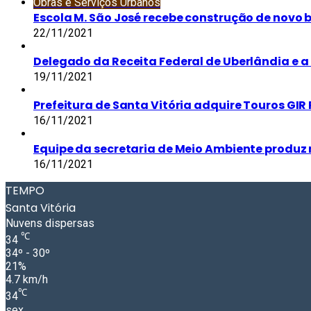
Obras e Serviços Urbanos
Escola M. São José recebe construção de novo 
22/11/2021
Delegado da Receita Federal de Uberlândia e a 
19/11/2021
Prefeitura de Santa Vitória adquire Touros GIR 
16/11/2021
Equipe da secretaria de Meio Ambiente produz 
16/11/2021
TEMPO
Santa Vitória
Nuvens dispersas
℃
34
34º - 30º
21%
4.7 km/h
℃
34
sex