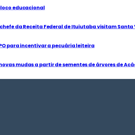
bloco educacional
chefe da Receita Federal de Ituiutaba visitam Santa 
PO para incentivar a pecuária leiteira
novas mudas a partir de sementes de árvores de Acá