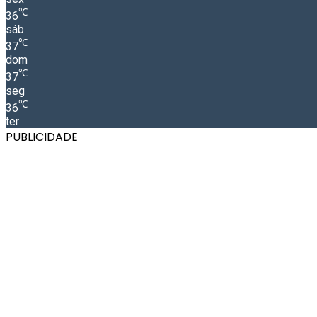
℃
36
sáb
℃
37
dom
℃
37
seg
℃
36
ter
PUBLICIDADE