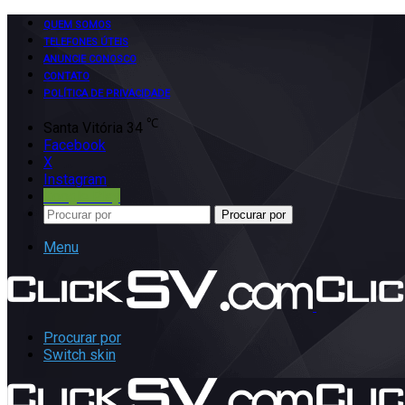
QUEM SOMOS
TELEFONES ÚTEIS
ANUNCIE CONOSCO
CONTATO
POLÍTICA DE PRIVACIDADE
℃
Santa Vitória
34
Facebook
X
Instagram
Google Play
Procurar por
Menu
Procurar por
Switch skin